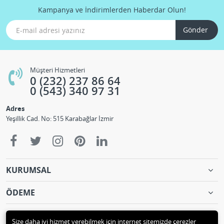
Kampanya ve İndirimlerden Haberdar Olun!
Gönder
Müşteri Hizmetleri
0 (232) 237 86 64
0 (543) 340 97 31
Adres
Yeşillik Cad. No: 515 Karabağlar İzmir
KURUMSAL
ÖDEME
İLETİŞİM
Size daha iyi hizmet verebilmek için internet sitemizde çerezler