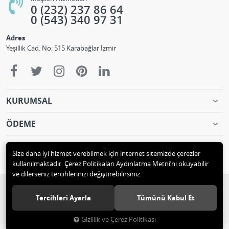
0 (232) 237 86 64
0 (543) 340 97 31
Adres
Yeşillik Cad. No: 515 Karabağlar İzmir
KURUMSAL
ÖDEME
İLETİŞİM
Size daha iyi hizmet verebilmek için internet sitemizde çerezler
kullanılmaktadır. Çerez Politikaları Aydınlatma Metni’ni okuyabilir
ve dilerseniz tercihlerinizi değiştirebilirsiniz.
© 2018 KÖPRÜLÜ MAKİNA LTD. ŞTİ. Tüm hakları saklıdır.
Tercihleri Ayarla
Tümünü Kabul Et
Gizlilik ve Çerez Politikası
®