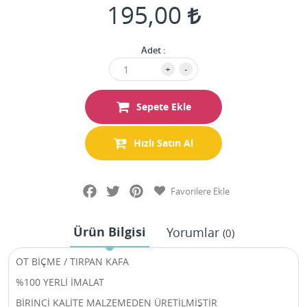
195,00
Adet :
+
-
Sepete Ekle
Hızlı Satın Al
Facebook
Twitter
Pinterest
Favorilere Ekle
Ürün Bilgisi
Yorumlar
(0)
OT BİÇME / TIRPAN KAFA
%100 YERLİ İMALAT
BİRİNCİ KALİTE MALZEMEDEN ÜRETİLMİŞTİR