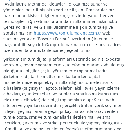
“Aydınlatma Metninde” detayları dikkatinize sunar ve
yöntemleri belirtilmiş olan verilere ilişkin tüm sorularınız
bakımından kişisel bilgilerinizin, çerezlerin yahut benzer
teknolojilerin Şirketimiz tarafından kullanımına ilişkin işbu
Çerez Politikası ve Gizlilik Bildirimine ilişkin tüm talep ve
sorularınız için
https://www.koprulumakina.com.tr
web
sitesine yer alan “Başvuru Formu” üzerinden Şirketimize
başvurabilir veya info@koprulumakina.com.tr e-posta adresi
üzerinden tarafımızla iletişime geçebilirsiniz.
Şirketimizin tüm dijital platformları üzerinde adınız, e-posta
adresiniz, ödeme yöntemleriniz, telefon numaranız vb. iletmiş
olduğunuz bilgiler çeşitli yöntemlerle toplanmaktadır.
Şirketimiz, dijital hizmetlerimizi kullanırken dijital
hizmetlerimize erişmek için kullandığınız tüm elektronik
cihazlara (bilgisayar, laptop, telefon, akıllı tvler, yayın izleme
cihazları, oyun konsolları ve bunlarla sınırlı olmaksızın tüm
elektronik cihazlar) dair bilgi toplamakta olup; Şirket web
siteleri ve yayınları üzerinden gerçekleştirilen içerik seçimleri,
izleyici geçmişi, arama geçmişi, kayıt sırasında onay verilen
tüm e-posta, sms ve tüm kanallarla iletilen mail ve sms
içerikleri, Şirketimiz ve şirket personeli ile yapmış olduğunuz
tüm dijital ve analog iletişimler, (varsa) telefon numaranız ve