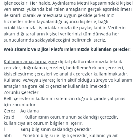
işlenecektir. Her halde, Aydınlatma Metni kapsamındaki kişisel
verilerinizi yukarıda belirtilen amaçların gerçekleştirilebilmesi
ile sınırlı olarak ve mevzuata uygun şekilde Şirketimiz
hizmetlerinden faydalandığı üçüncü kişilerle, bağlı
ortaklıklarımızla, iş ortaklarımızla ile paylaşılabilir. Verilerin
aktarıldığı tarafların kişisel verilerinizi tüm dünyada her
sunucularında saklayabileceğini belirtmek isteriz.
Web sitemiz ve Dijital Platformlarımızda kullanılan çerezler:
Kullanım amaçlarına göre
dijital platformlarımızda teknik
çerezler, doğrulama çerezleri, hedefleme/reklam çerezleri,
kişiselleştirme çerezleri ve analitik çerezler kullanılmaktadır.
Kullanıcı ve/veya ziyaretçilerin aktif olduğu süreye ve kullanım
amaçlarına göre kalıcı çerezler kullanılabilmektedir.
Zorunlu Çerezler:
Belli çerezlerin kullanımı sitemizin doğru biçimde çalışması
için zorunludur.
Çerez Açıklama
?psid Kullanıcının oturumunun saklandığı çerezdir,
kullanıcıya ait oturum bilgilerini içerir.
l Giriş bilgisinin saklandığı çerezdir.
abh Yönetim bilgisi ile ilgili çerezdir, kullanıcıya ait