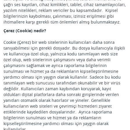
çağrı ses kayıtları, cihaz kimlikleri, tablet, cihaz tamamlayıcıları,
yazılım nitelikleri, reklam vericiler bu kapsamdadır. Kişisel
bilgilerinizin kaybolması, çalınması, izinsiz erişilmesi gibi
ihtimallere karşı gerekli tüm önlemleri almış bulunmaktayız.
Çerez (Cookie) nedir?
Cookie (Çerez) bir web sitelerinin kullanıcıları daha sonra
tanıyabilmesi için gerekli dosyadır. Bu dosya kullanıcıyla ilişkili
ve kullanıcıya özel olup, yalnızca kodu tanımlayan web size
özel olup, web sitelerinin çalışmasını veya daha verimli
çalışmasını sağlamak ve ayrıca raporlama bilgilerinin
sunulması ve hizmet ya da reklamların kişiselleştirilmesine
yardımcı olması için yaygın olarak kullanılır. Sadece bu kodu
tanımlayan web sunucusu tarafından okunabilir ve bir virüs
değildir. Kullanıcıları zaman kaybından koruyarak, kayıt
oldukları dijital platforlara daha sonraki girişlerinde verilen
yanıtları otomatik olarak hatırlatır ve yineler. Genellikle
kullanıcıların web siteleri ve çevrimiçi hizmetleri ziyaret
ettiklerinde kaydedilen dosyalarındır. Ayrıca raporlama
bilgilerinin sunulması ve hizmet ya da reklamların
kişiselleştirilmesine yardımcı olması için yaygın olarak
kullanılırlar.