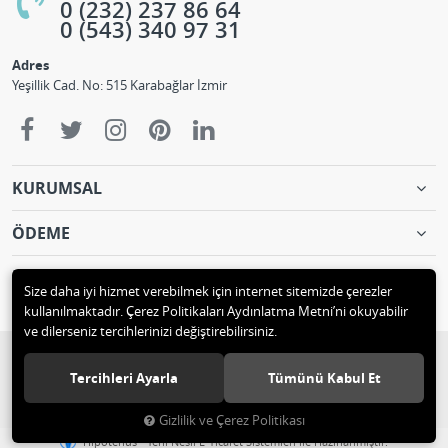
0 (232) 237 86 64
0 (543) 340 97 31
Adres
Yeşillik Cad. No: 515 Karabağlar İzmir
KURUMSAL
ÖDEME
İLETİŞİM
Size daha iyi hizmet verebilmek için internet sitemizde çerezler
kullanılmaktadır. Çerez Politikaları Aydınlatma Metni’ni okuyabilir
ve dilerseniz tercihlerinizi değiştirebilirsiniz.
© 2018 KÖPRÜLÜ MAKİNA LTD. ŞTİ. Tüm hakları saklıdır.
Tercihleri Ayarla
Tümünü Kabul Et
Gizlilik ve Çerez Politikası
®
Hipotenüs
Yeni Nesil E-Ticaret Sistemleri ile Hazırlanmıştır.