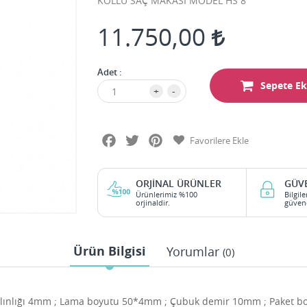
KOLLU SAÇ MAKASI MODEL HS 8
11.750,00
Adet :
Sepete Ek
+
-
Facebook
Twitter
Pinterest
Favorilere Ekle
ORJINAL ÜRÜNLER
GÜVE
Ürünlerimiz %100
Bilgile
orjinaldir.
güven
Ürün Bilgisi
Yorumlar
(0)
ınlığı 4mm ; Lama boyutu 50*4mm ; Çubuk demir 10mm ; Paket boy