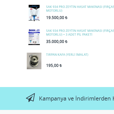
SAK 934 PRO ZEYTİN HASAT MAKİNASI (FIRÇA
MOTORLU)
19.500,00
SAK 934 PRO ZEYTİN HASAT MAKİNASI (FIRÇA
MOTORLU) + 3 ADET PİL PAKETİ
35.000,00
TIRPAN KAFA (YERLİ İMALAT)
195,00
Kampanya ve İndirimlerden 