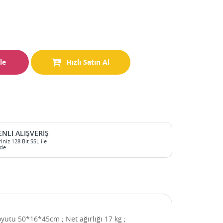
le
Hızlı Satın Al
NLI ALIŞVERIŞ
riniz 128 Bit SSL ile
de
utu 50*16*45cm ; Net ağırlığı 17 kg ;