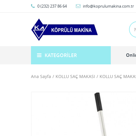
0 (232) 237 86 64
info@koprulumakina.com.tr
KATEGORILER
Onli
Ana Sayfa
KOLLU SAÇ MAKASI
KOLLU SAÇ MAKAS