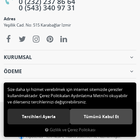
0 (232) 237 86 64
0 (543) 340 97 31
Adres
Yeşillik Cad. No: 515 Karabağlar İzmir
KURUMSAL
ÖDEME
İLETİŞİM
Size daha iyi hizmet verebilmek için internet sitemizde çerezler
kullanılmaktadır. Çerez Politikaları Aydınlatma Metni’ni okuyabilir
ve dilerseniz tercihlerinizi değiştirebilirsiniz.
© 2018 KÖPRÜLÜ MAKİNA LTD. ŞTİ. Tüm hakları saklıdır.
Tercihleri Ayarla
Tümünü Kabul Et
Gizlilik ve Çerez Politikası
®
Hipotenüs
Yeni Nesil E-Ticaret Sistemleri ile Hazırlanmıştır.