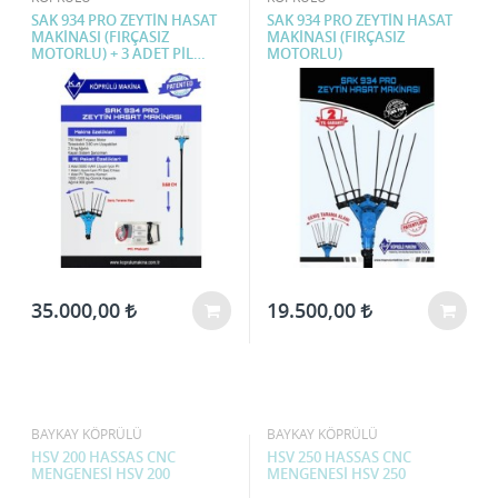
SAK 934 PRO ZEYTİN HASAT
SAK 934 PRO ZEYTİN HASAT
MAKİNASI (FIRÇASIZ
MAKİNASI (FIRÇASIZ
MOTORLU) + 3 ADET PİL
MOTORLU)
PAKETİ
35.000,00
19.500,00
BAYKAY KÖPRÜLÜ
BAYKAY KÖPRÜLÜ
HSV 200 HASSAS CNC
HSV 250 HASSAS CNC
MENGENESİ HSV 200
MENGENESİ HSV 250